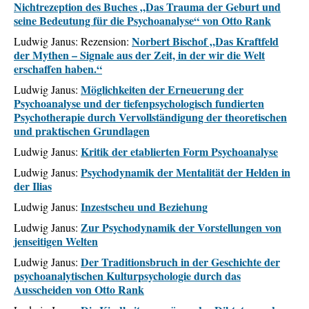
Nichtrezeption des Buches „Das Trauma der Geburt und
seine Bedeutung für die Psychoanalyse“ von Otto Rank
Norbert Bischof „Das Kraftfeld
Ludwig Janus: Rezension:
der Mythen – Signale aus der Zeit, in der wir die Welt
erschaffen haben.“
Möglichkeiten der Erneuerung der
Ludwig Janus:
Psychoanalyse und der tiefenpsychologisch fundierten
Psychotherapie durch Vervollständigung der theoretischen
und praktischen Grundlagen
Kritik der etablierten Form Psychoanalyse
Ludwig Janus
:
Psychodynamik der Mentalität der Helden in
Ludwig Janus
:
der Ilias
Inzestscheu und Beziehung
Ludwig Janus
:
Zur Psychodynamik der Vorstellungen von
Ludwig Janus
:
jenseitigen Welten
Der Traditionsbruch in der Geschichte der
Ludwig Janus
:
psychoanalytischen Kulturpsychologie durch das
Ausscheiden von Otto Rank