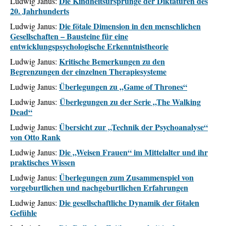
Die Kindheitsursprünge der Diktaturen des
Ludwig Janus
:
20. Jahrhunderts
Die fötal
e
Dimension in den menschlichen
Ludwig Janus
:
Gesellschaften –
Bausteine für eine
entwicklungspsychologische Erkenntnistheorie
Kritische Bemerkungen zu den
Ludwig Janus:
Begrenzungen der einzelnen Therapiesysteme
Überlegungen zu „Game of Thrones“
Ludwig Janus:
Überlegungen zu der Serie „The Walking
Ludwig Janus:
Dead“
Übersicht zur „Technik der Psychoanalyse“
Ludwig Janus:
von Otto Rank
Die „Weisen Frauen“ im Mittelalter und ihr
Ludwig Janus:
praktisches Wissen
Überlegungen zum Zusammenspiel von
Ludwig Janus:
vorgeburtlichen und nachgeburtlichen Erfahrungen
Die gesellschaftliche Dynamik der fötalen
Ludwig Janus:
Gefühle