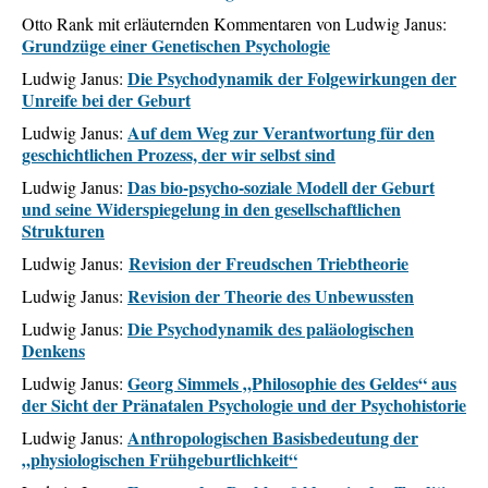
Otto Rank mit erläuternden Kommentaren von Ludwig Janus:
Grundzüge einer Genetischen Psychologie
Die Psychodynamik der Folgewirkungen der
Ludwig Janus:
Unreife bei der Geburt
Auf dem Weg zur Verantwortung für den
Ludwig Janus:
geschichtlichen Prozess, der wir selbst sind
Das bio-psycho-soziale Modell der Geburt
Ludwig Janus:
und seine Widerspiegelung in den gesellschaftlichen
Strukturen
Revision der Freudschen Triebtheorie
Ludwig Janus:
Revision der Theorie des Unbewussten
Ludwig Janus:
Die Psychodynamik des paläologischen
Ludwig Janus:
Denkens
Georg Simmels „Philosophie des Geldes“ aus
Ludwig Janus:
der Sicht der Pränatalen Psychologie und der Psychohistorie
Anthropologischen Basisbedeutung der
Ludwig Janus:
„physiologischen Frühgeburtlichkeit“