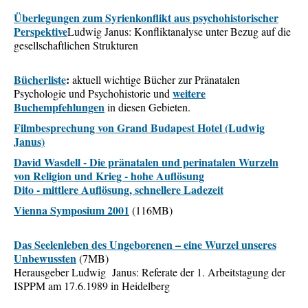
Überlegungen zum Syrienkonflikt aus psychohistorischer
Perspektive
Ludwig Janus: Konfliktanalyse unter Bezug auf die
gesellschaftlichen Strukturen
Bücherliste
:
aktuell wichtige Bücher zur Pränatalen
weitere
Psychologie und Psychohistorie und
Buchempfehlungen
in diesen Gebieten.
Filmbesprechung von Grand Budapest Hotel (Ludwig
Janus)
David Wasdell - Die pränatalen und perinatalen
Wurzeln
von Religion und Krieg - hohe Auflösung
Dito - mittlere Auflösung, schnellere Ladezeit
Vienna Symposium 2001
(116MB)
Das Seelenleben des Ungeborenen – eine Wurzel unseres
Unbewussten
(7MB)
Herausgeber Ludwig Janus: Referate der 1. Arbeitstagung der
ISPPM am 17.6.1989 in Heidelberg