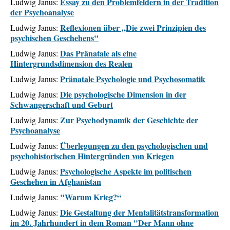
Essay zu den Problemfeldern in der Tradition
Ludwig Janus:
der Psychoanalyse
Reflexionen über „Die zwei Prinzipien des
Ludwig Janus:
psychischen Geschehens"
Das Pränatale als eine
Ludwig Janus:
Hintergrundsdimension des Realen
Pränatale Psychologie und Psychosomatik
Ludwig Janus:
Die psychologische Dimension in der
Ludwig Janus:
Schwangerschaft und Geburt
Zur Psychodynamik der Geschichte der
Ludwig Janus:
Psychoanalyse
Überlegungen zu den psychologischen und
Ludwig Janus:
psychohistorischen Hintergründen von Kriegen
Psychologische Aspekte im politischen
Ludwig Janus:
Geschehen in Afghanistan
"Warum Krieg?“
Ludwig Janus:
Die Gestaltung der Mentalitätstransformation
Ludwig Janus:
im 20. Jahrhundert in dem Roman "Der Mann ohne