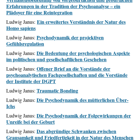
Erfahrungen in der Tradition der Psychoanalyse – ein
Plädoyer für eine Reintegration
Ein erweitertes Verständnis der Natur des
Ludwig Janus:
Homo sapiens
Psychodynamik der projektiven
Ludwig Janus:
Gefühlsregulation
Die Bedeutung der psychologischen Aspekte
Ludwig Janus:
im politischen und gesellschaftlichen Geschehen
Offener Brief an die Vorstände der
Ludwig Janus:
psychoanalytischen Fachgesellschaften und die Vorstände
der Institute der DGPT
Traumatic Bonding
Ludwig Janus:
Die Psychodynamik des mütterlichen Über-
Ludwig Janus:
Ichs
Die Psychodynamik der Folgewirkungen der
Ludwig Janus:
Unreife bei der Geburt
Das abgründige Schwanken zwischen
Ludwig Janus:
Grausamkeit und Friedfertigkeit in der Natur des Menschen