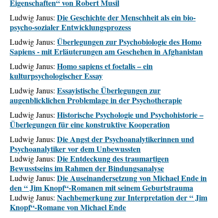
Eigenschaften“ von Robert Musil
Die Geschichte der Menschheit als ein bio-
Ludwig Janus:
psycho-sozialer Entwicklungsprozess
Überlegungen zur Psychobiologie des Homo
Ludwig Janus:
Sapiens - mit Erläuterungen am Geschehen in Afghanistan
Homo sapiens et foetalis – ein
Ludwig Janus:
kulturpsychologischer Essay
Essayistische Überlegungen zur
Ludwig Janus:
augenblicklichen Problemlage in der Psychotherapie
Historische Psychologie und Psychohistorie –
Ludwig Janus:
Überlegungen für eine konstruktive Kooperation
Die Angst der Psychoanalytikerinnen und
Ludwig Janus:
Psychoanalytiker vor dem Unbewussten
Die Entdeckung des traumartigen
Ludwig Janus:
Bewusstseins im Rahmen der Bindungsanalyse
Die Auseinandersetzung von Michael Ende in
Ludwig Janus:
den “ Jim Knopf“-Romanen mit seinem Geburtstrauma
Nachbemerkung zur Interpretation der “ Jim
Ludwig Janus:
Knopf“-Romane von Michael Ende