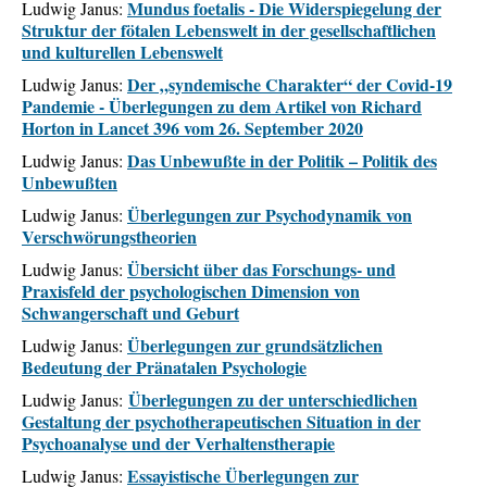
Mundus foetalis - Die Widerspiegelung der
Ludwig Janus:
Struktur der fötalen Lebenswelt in der gesellschaftlichen
und kulturellen Lebenswelt
Der „syndemische Charakter“ der Covid-19
Ludwig Janus:
Pandemie - Überlegungen zu dem Artikel von Richard
Horton in Lancet 396 vom 26. September 2020
Das Unbewußte in der Politik – Politik des
Ludwig Janus:
Unbewußten
Überlegungen zur Psychodynamik von
Ludwig Janus:
Verschwörungstheorien
Übersicht über das Forschungs- und
Ludwig Janus:
Praxisfeld der psychologischen Dimension von
Schwangerschaft und Geburt
Überlegungen zur grundsätzlichen
Ludwig Janus:
Bedeutung der Pränatalen Psychologie
Überlegungen zu der unterschiedlichen
Ludwig Janus:
Gestaltung der psychotherapeutischen Situation in der
Psychoanalyse und der Verhaltenstherapie
Essayistische Überlegungen zur
Ludwig Janus: