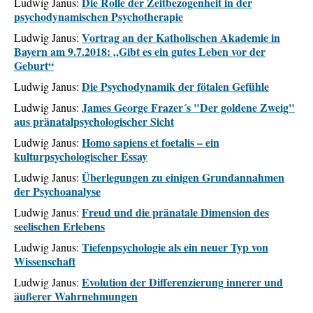
Die Rolle der Zeitbezogenheit in der
Ludwig Janus:
psychodynamischen Psychotherapie
Vortrag an der Katholischen Akademie in
Ludwig Janus:
Bayern am 9.7.2018: „Gibt es ein gutes Leben vor der
Geburt“
Die Psychodynamik der fötalen Gefühle
Ludwig Janus:
James George Frazer´s "Der goldene Zweig"
Ludwig Janus:
aus pränatalpsychologischer Sicht
Homo sapiens et foetalis – ein
Ludwig Janus:
kulturpsychologischer Essay
Überlegungen zu einigen Grundannahmen
Ludwig Janus:
der Psychoanalyse
Freud und die pränatale Dimension des
Ludwig Janus:
seelischen Erlebens
Tiefenpsychologie als ein neuer Typ von
Ludwig Janus:
Wissenschaft
Evolution der Differenzierung innerer und
Ludwig Janus:
äußerer Wahrnehmungen