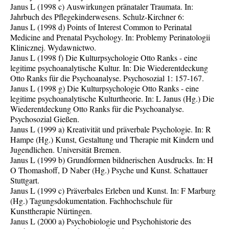
Janus L (1998 c) Auswirkungen pränataler Traumata. In:
Jahrbuch des Pflegekinderwesens. Schulz-Kirchner 6:
Janus L (1998 d) Points of Interest Common to Perinatal
Medicine and Prenatal Psychology. In: Problemy Perinatologii
Klinicznej. Wydawnictwo.
Janus L (1998 f) Die Kulturpsychologie Otto Ranks - eine
legitime psychoanalytische Kultur. In: Die Wiederentdeckung
Otto Ranks für die Psychoanalyse. Psychosozial 1: 157-167.
Janus L (1998 g) Die Kulturpsychologie Otto Ranks - eine
legitime psychoanalytische Kulturtheorie. In: L Janus (Hg.) Die
Wiederentdeckung Otto Ranks für die Psychoanalyse.
Psychosozial Gießen.
Janus L (1999 a) Kreativität und präverbale Psychologie. In: R
Hampe (Hg.) Kunst, Gestaltung und Therapie mit Kindern und
Jugendlichen. Universität Bremen.
Janus L (1999 b) Grundformen bildnerischen Ausdrucks. In: H
O Thomashoff, D Naber (Hg.) Psyche und Kunst. Schattauer
Stuttgart.
Janus L (1999 c) Präverbales Erleben und Kunst. In: F Marburg
(Hg.) Tagungsdokumentation. Fachhochschule für
Kunsttherapie Nürtingen.
Janus L (2000 a) Psychobiologie und Psychohistorie des