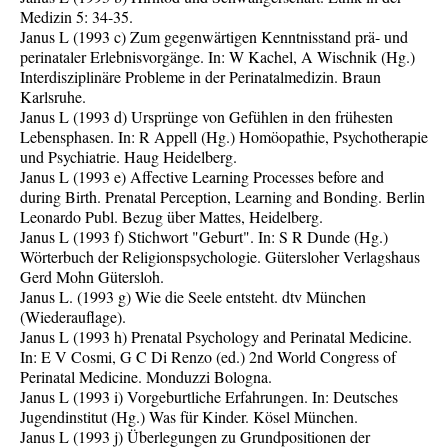
Medizin 5: 34-35.
Janus L (1993 c) Zum gegenwärtigen Kenntnisstand prä- und
perinataler Erlebnisvorgänge. In: W Kachel, A Wischnik (Hg.)
Interdisziplinäre Probleme in der Perinatalmedizin. Braun
Karlsruhe.
Janus L (1993 d) Ursprünge von Gefühlen in den frühesten
Lebensphasen. In: R Appell (Hg.) Homöopathie, Psychotherapie
und Psychiatrie. Haug Heidelberg.
Janus L (1993 e) Affective Learning Processes before and
during Birth. Prenatal Perception, Learning and Bonding. Berlin
Leonardo Publ. Bezug über Mattes, Heidelberg.
Janus L (1993 f) Stichwort "Geburt". In: S R Dunde (Hg.)
Wörterbuch der Religionspsychologie. Gütersloher Verlagshaus
Gerd Mohn Gütersloh.
Janus L. (1993 g) Wie die Seele entsteht. dtv München
(Wiederauflage).
Janus L (1993 h) Prenatal Psychology and Perinatal Medicine.
In: E V Cosmi, G C Di Renzo (ed.) 2nd World Congress of
Perinatal Medicine. Monduzzi Bologna.
Janus L (1993 i) Vorgeburtliche Erfahrungen. In: Deutsches
Jugendinstitut (Hg.) Was für Kinder. Kösel München.
Janus L (1993 j) Überlegungen zu Grundpositionen der