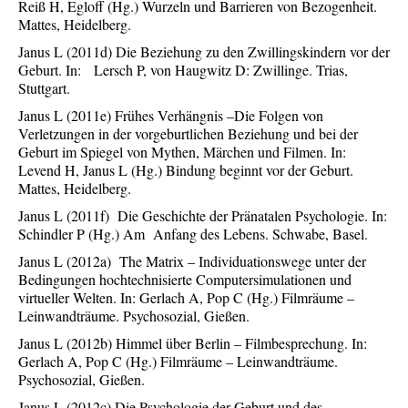
Reiß H, Egloff (Hg.) Wurzeln und Barrieren von Bezogenheit.
Mattes, Heidelberg.
Janus L (2011d) Die Beziehung zu den Zwillingskindern vor der
Geburt. In: Lersch P, von Haugwitz D: Zwillinge. Trias,
Stuttgart.
Janus L (2011e) Frühes Verhängnis –Die Folgen von
Verletzungen in der vorgeburtlichen Beziehung und bei der
Geburt im Spiegel von Mythen, Märchen und Filmen. In:
Levend H, Janus L (Hg.) Bindung beginnt vor der Geburt.
Mattes, Heidelberg.
Janus L (2011f) Die Geschichte der Pränatalen Psychologie. In:
Schindler P (Hg.) Am Anfang des Lebens. Schwabe, Basel.
Janus L (2012a) The Matrix – Individuationswege unter der
Bedingungen hochtechnisierte Computersimulationen und
virtueller Welten. In: Gerlach A, Pop C (Hg.) Filmräume –
Leinwandträume. Psychosozial, Gießen.
Janus L (2012b) Himmel über Berlin – Filmbesprechung. In:
Gerlach A, Pop C (Hg.) Filmräume – Leinwandträume.
Psychosozial, Gießen.
Janus L (2012c) Die Psychologie der Geburt und des