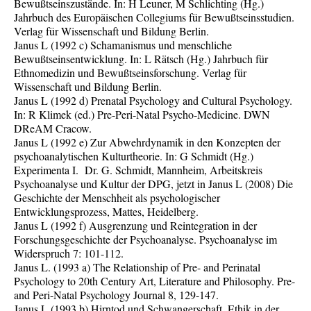
Bewußtseinszustände. In: H Leuner, M Schlichting (Hg.)
Jahrbuch des Europäischen Collegiums für Bewußtseinsstudien.
Verlag für Wissenschaft und Bildung Berlin.
Janus L (1992 c) Schamanismus und menschliche
Bewußtseinsentwicklung. In: L Rätsch (Hg.) Jahrbuch für
Ethnomedizin und Bewußtseinsforschung. Verlag für
Wissenschaft und Bildung Berlin.
Janus L (1992 d) Prenatal Psychology and Cultural Psychology.
In: R Klimek (ed.) Pre-Peri-Natal Psycho-Medicine. DWN
DReAM Cracow.
Janus L (1992 e) Zur Abwehrdynamik in den Konzepten der
psychoanalytischen Kulturtheorie. In: G Schmidt (Hg.)
Experimenta I. Dr. G. Schmidt, Mannheim, Arbeitskreis
Psychoanalyse und Kultur der DPG, jetzt in Janus L (2008) Die
Geschichte der Menschheit als psychologischer
Entwicklungsprozess, Mattes, Heidelberg.
Janus L (1992 f) Ausgrenzung und Reintegration in der
Forschungsgeschichte der Psychoanalyse. Psychoanalyse im
Widerspruch 7: 101-112.
Janus L. (1993 a) The Relationship of Pre- and Perinatal
Psychology to 20th Century Art, Literature and Philosophy. Pre-
and Peri-Natal Psychology Journal 8, 129-147.
Janus L (1993 b) Hirntod und Schwangerschaft. Ethik in der