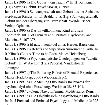
Janus L (1996 h) Die Geburt - ein Trauma? In: H. Kentenich
(Hg.) Mythos Geburt. Psychosozial, Gießen.
Janus L (1996 i) Schwangerschaft und Geburt aus der Sicht des
werdenden Kindes. In: E. Brähler u. a. (Hg.) Schwangerschaft,
Geburt und der Übergang zur Elternschaft. Westdeutscher
Verlag, Opladen.
Janus L (1996 k) Das unwillkommene Kind und sein
Todestrieb. Int. J. of Prenatal and Perinatal Psychology and
Medicine 8: 367-378.
Janus L (1996 l) El nascimiento del alma. Herder, Barcelona.
Janus L (1996 m) Beliefs and Superstion Surrounding Birth. In:
R Klimek (Ed.) A Time to be Born. Mattes Heidelberg.
Janus L (1996 n) Psychoanalytische Überlegungen zur "zweiten
Geburt". In: W Aschoff (Hg.) Pubertät. Vandenhoeck
Göttingen.
Janus L (1997 a) The Enduring Effects of Prenatal Experience.
Mattes Heidelberg, 2000 (Wiederauflage).
Janus L (1997 b) Die Stellung Otto Ranks im Prozess der
psychoanalytischen Forschung. Werkblatt 38: 83-101.
Janus L (1997 c) Come Nasce L'Anima. Mediterranee Rom.
Janus L (1997 d) Die Objektbeziehungspsychologie Otto Ranks.
In: Int J Prenatal and Perinatal Psychology and Medicine 3: 323-