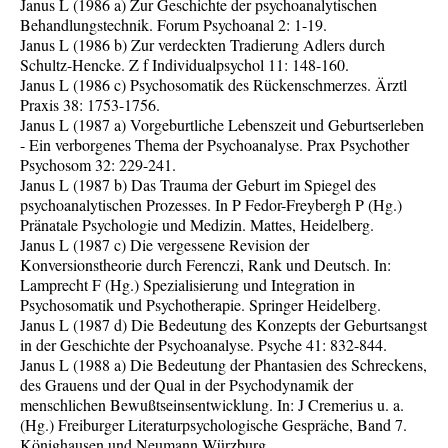
Janus L (1986 a) Zur Geschichte der psychoanalytischen
Behandlungstechnik. Forum Psychoanal 2: 1-19.
Janus L (1986 b) Zur verdeckten Tradierung Adlers durch
Schultz-Hencke. Z f Individualpsychol 11: 148-160.
Janus L (1986 c) Psychosomatik des Rückenschmerzes. Ärztl
Praxis 38: 1753-1756.
Janus L (1987 a) Vorgeburtliche Lebenszeit und Geburtserleben
- Ein verborgenes Thema der Psychoanalyse. Prax Psychother
Psychosom 32: 229-241.
Janus L (1987 b) Das Trauma der Geburt im Spiegel des
psychoanalytischen Prozesses. In P Fedor-Freybergh P (Hg.)
Pränatale Psychologie und Medizin. Mattes, Heidelberg.
Janus L (1987 c) Die vergessene Revision der
Konversionstheorie durch Ferenczi, Rank und Deutsch. In:
Lamprecht F (Hg.) Spezialisierung und Integration in
Psychosomatik und Psychotherapie. Springer Heidelberg.
Janus L (1987 d) Die Bedeutung des Konzepts der Geburtsangst
in der Geschichte der Psychoanalyse. Psyche 41: 832-844.
Janus L (1988 a) Die Bedeutung der Phantasien des Schreckens,
des Grauens und der Qual in der Psychodynamik der
menschlichen Bewußtseinsentwicklung. In: J Cremerius u. a.
(Hg.) Freiburger Literaturpsychologische Gespräche, Band 7.
Könighausen und Neumann Würzburg.