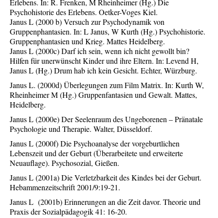
Erlebens. In: R. Frenken, M Rheinheimer (Hg.) Die
Psychohistorie des Erlebens. Oetker-Voges Kiel.
Janus L (2000 b) Versuch zur Psychodynamik von
Gruppenphantasien. In: L Janus, W Kurth (Hg.) Psychohistorie.
Gruppenphantasien und Krieg. Mattes Heidelberg.
Janus L (2000c) Darf ich sein, wenn ich nicht gewollt bin?
Hilfen für unerwünscht Kinder und ihre Eltern. In: Levend H,
Janus L (Hg.) Drum hab ich kein Gesicht. Echter, Würzburg.
Janus L. (2000d) Überlegungen zum Film Matrix. In: Kurth W,
Rheinheimer M (Hg.) Gruppenfantasien und Gewalt. Mattes,
Heidelberg.
Janus L (2000e) Der Seelenraum des Ungeborenen – Pränatale
Psychologie und Therapie. Walter, Düsseldorf.
Janus L (2000f) Die Psychoanalyse der vorgeburtlichen
Lebenszeit und der Geburt (Überarbeitete und erweiterte
Neuauflage). Psychosozial, Gießen.
Janus L (2001a) Die Verletzbarkeit des Kindes bei der Geburt.
Hebammenzeitschrift 2001/9:19-21.
Janus L (2001b) Erinnerungen an die Zeit davor. Theorie und
Praxis der Sozialpädagogik 41: 16-20.