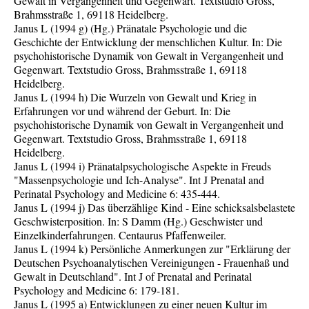
Gewalt in Vergangenheit und Gegenwart. Textstudio Gross,
Brahmsstraße 1, 69118 Heidelberg.
Janus L (1994 g) (Hg.) Pränatale Psychologie und die
Geschichte der Entwicklung der menschlichen Kultur. In: Die
psychohistorische Dynamik von Gewalt in Vergangenheit und
Gegenwart. Textstudio Gross, Brahmsstraße 1, 69118
Heidelberg.
Janus L (1994 h) Die Wurzeln von Gewalt und Krieg in
Erfahrungen vor und während der Geburt. In: Die
psychohistorische Dynamik von Gewalt in Vergangenheit und
Gegenwart. Textstudio Gross, Brahmsstraße 1, 69118
Heidelberg.
Janus L (1994 i) Pränatalpsychologische Aspekte in Freuds
"Massenpsychologie und Ich-Analyse". Int J Prenatal and
Perinatal Psychology and Medicine 6: 435-444.
Janus L (1994 j) Das überzählige Kind - Eine schicksalsbelastete
Geschwisterposition. In: S Damm (Hg.) Geschwister und
Einzelkinderfahrungen. Centaurus Pfaffenweiler.
Janus L (1994 k) Persönliche Anmerkungen zur "Erklärung der
Deutschen Psychoanalytischen Vereinigungen - Frauenhaß und
Gewalt in Deutschland". Int J of Prenatal and Perinatal
Psychology and Medicine 6: 179-181.
Janus L (1995 a) Entwicklungen zu einer neuen Kultur im