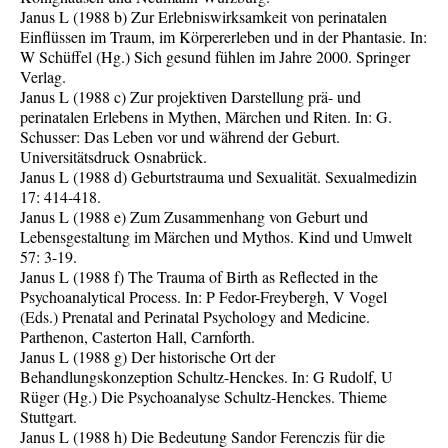
Janus L (1988 b) Zur Erlebniswirksamkeit von perinatalen
Einflüssen im Traum, im Körpererleben und in der Phantasie. In:
W Schüffel (Hg.) Sich gesund fühlen im Jahre 2000. Springer
Verlag.
Janus L (1988 c) Zur projektiven Darstellung prä- und
perinatalen Erlebens in Mythen, Märchen und Riten. In: G.
Schusser: Das Leben vor und während der Geburt.
Universitätsdruck Osnabrück.
Janus L (1988 d) Geburtstrauma und Sexualität. Sexualmedizin
17: 414-418.
Janus L (1988 e) Zum Zusammenhang von Geburt und
Lebensgestaltung im Märchen und Mythos. Kind und Umwelt
57: 3-19.
Janus L (1988 f) The Trauma of Birth as Reflected in the
Psychoanalytical Process. In: P Fedor-Freybergh, V Vogel
(Eds.) Prenatal and Perinatal Psychology and Medicine.
Parthenon, Casterton Hall, Carnforth.
Janus L (1988 g) Der historische Ort der
Behandlungskonzeption Schultz-Henckes. In: G Rudolf, U
Rüger (Hg.) Die Psychoanalyse Schultz-Henckes. Thieme
Stuttgart.
Janus L (1988 h) Die Bedeutung Sandor Ferenczis für die