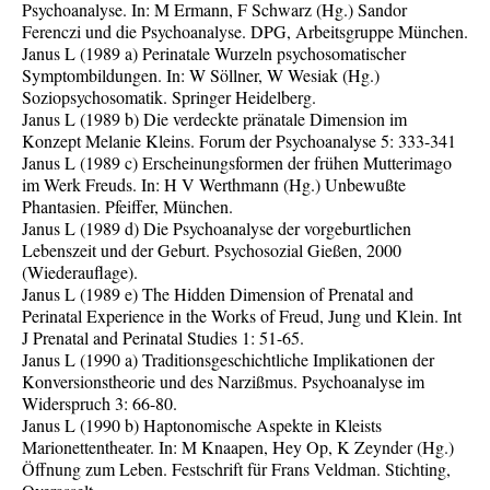
Psychoanalyse. In: M Ermann, F Schwarz (Hg.) Sandor
Ferenczi und die Psychoanalyse. DPG, Arbeitsgruppe München.
Janus L (1989 a) Perinatale Wurzeln psychosomatischer
Symptombildungen. In: W Söllner, W Wesiak (Hg.)
Soziopsychosomatik. Springer Heidelberg.
Janus L (1989 b) Die verdeckte pränatale Dimension im
Konzept Melanie Kleins. Forum der Psychoanalyse 5: 333-341
Janus L (1989 c) Erscheinungsformen der frühen Mutterimago
im Werk Freuds. In: H V Werthmann (Hg.) Unbewußte
Phantasien. Pfeiffer, München.
Janus L (1989 d) Die Psychoanalyse der vorgeburtlichen
Lebenszeit und der Geburt. Psychosozial Gießen, 2000
(Wiederauflage).
Janus L (1989 e) The Hidden Dimension of Prenatal and
Perinatal Experience in the Works of Freud, Jung und Klein. Int
J Prenatal and Perinatal Studies 1: 51-65.
Janus L (1990 a) Traditionsgeschichtliche Implikationen der
Konversionstheorie und des Narzißmus. Psychoanalyse im
Widerspruch 3: 66-80.
Janus L (1990 b) Haptonomische Aspekte in Kleists
Marionettentheater. In: M Knaapen, Hey Op, K Zeynder (Hg.)
Öffnung zum Leben. Festschrift für Frans Veldman. Stichting,