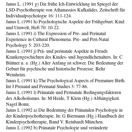
Janus L. (1991 g) Die frühe Ich-Entwicklung im Spiegel der
LSD-Psychotherapie von Athanassios Kafkalides. Zeitschrift für
Individualpsychologie 16: 111-124.
Janus L (1991 h) Psychologische Aspekte der Frühgeburt. Kind
und Umwelt, Heft 70: 10-22.
Janus L (1991 i) The Expression of Pre- and Perinatal
Experience in Cultural Phenomena. Pre- and Peri-Natal
Psychology 5: 203-220.
Janus L (1991 j) Prä- und perinatale Aspekte in Freuds
Krankengeschichten des Kindes- und Jugendlichenalters. In: C
Büttner u. a. (Hg.) Aller Anfang ist schwer. Die Bedeutung der
Geburt für psychische und historische Prozesse. Beltz
Weinheim.
Janus L (1991 k) The Psychological Aspects of Premature Birth.
Int J Prenatal and Perinatal Studies 3: 77-86.
Janus L (1991 l) Pränatale und Perinatale Bedingungsfaktoren
des Alkoholismus. In: M Heide, T Klein (Hg.) Abhängigkeit.
Nagel Bonn.
Janus L (1992 a) Die Bedeutung der Pränatalen Psychologie in
der Kinderpsychotherapie. In: G Biermann (Hg.) Handbuch der
Kinderpsychotherapie, Band V. Reinhardt München.
Janus L (1992 b) Pränatale Psychologie und veränderte