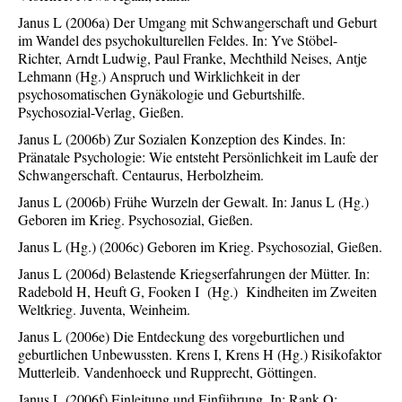
Janus L (2006a) Der Umgang mit Schwangerschaft und Geburt
im Wandel des psychokulturellen Feldes. In: Yve Stöbel-
Richter, Arndt Ludwig, Paul Franke, Mechthild Neises, Antje
Lehmann (Hg.) Anspruch und Wirklichkeit in der
psychosomatischen Gynäkologie und Geburtshilfe.
Psychosozial-Verlag, Gießen.
Janus L (2006b) Zur Sozialen Konzeption des Kindes. In:
Pränatale Psychologie: Wie entsteht Persönlichkeit im Laufe der
Schwangerschaft. Centaurus, Herbolzheim.
Janus L (2006b) Frühe Wurzeln der Gewalt. In: Janus L (Hg.)
Geboren im Krieg. Psychosozial, Gießen.
Janus L (Hg.) (2006c) Geboren im Krieg. Psychosozial, Gießen.
Janus L (2006d) Belastende Kriegserfahrungen der Mütter. In:
Radebold H, Heuft G, Fooken I (Hg.) Kindheiten im Zweiten
Weltkrieg. Juventa, Weinheim.
Janus L (2006e) Die Entdeckung des vorgeburtlichen und
geburtlichen Unbewussten. Krens I, Krens H (Hg.) Risikofaktor
Mutterleib. Vandenhoeck und Rupprecht, Göttingen.
Janus L (2006f) Einleitung und Einführung. In: Rank O: