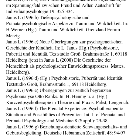
im Spannungsfeld zwischen Freud und Adler. Zeitschrift für
Individualpsychologie 19: 325-334.
Janus L (1996 b) Tiefenpsychologische und
Pränatalpsychologische Aspekte zu Traum und Wirklichkeit. In:
H Werner (Hg.) Traum und Wirklichkeit. Grenzland Forum.
Merzig.
Janus L (1996 c) Neue Überlegungen zur psychogenetischen
Geschichte der Kindheit. In: L. Janus (Hg.) Psychohistorie,
Pubertät und Identität. Textstudio Groß, Brahmsstraße 1, 69118
Heidelberg (jetzt in Janus L (2008) Die Geschichte der
Menschheit als psychologischer Entwicklungsprozess. Mattes,
Heidelberg).
Janus L (1996 d) (Hg.) Psychohistorie, Pubertät und Identität.
Textstudio Groß, Brahmsstraße 1, 69118 Heidelberg.
Janus L (1996 e) Überlegungen zur zeitlich begrenzten
Psychoanalyse Otto Ranks. In: H. Hennig u. a. (Hg.)
Kurzzeitpsychotherapie in Theorie und Praxis. Pabst, Lengerich.
Janus L (1996 f) The Prenatal Experience: Psychotherapeutic
Situation and Possibilities of Prevention. Int. J. of Prenatal and
Perinatal Psychology and Medicine 8 (Suppl.): 29-38.
Janus L (1996 g) Beziehungsorientierte Schwangerschafts- und
Geburtsbegleitung. Deutsche Hebammen Zeitschrift 48: 94-97.