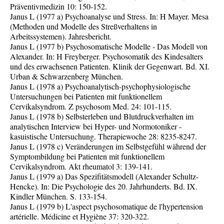
Präventivmedizin 10: 150-152.
Janus L (1977 a) Psychoanalyse und Stress. In: H Mayer. Mesa
(Methoden und Modelle des Streßverhaltens in
Arbeitssystemen). Jahresbericht.
Janus L (1977 b) Psychosomatische Modelle - Das Modell von
Alexander. In: H Freyberger. Psychosomatik des Kindesalters
und des erwachsenen Patienten. Klinik der Gegenwart. Bd. XI.
Urban & Schwarzenberg München.
Janus L (1978 a) Psychoanalytisch-psychophysiologische
Untersuchungen bei Patienten mit funktionellem
Cervikalsyndrom. Z psychosom Med. 24: 101-115.
Janus L (1978 b) Selbsterleben und Blutdruckverhalten im
analytischen Interview bei Hyper- und Normotoniker -
kasuistische Untersuchung. Therapiewoche 28: 8235-8247.
Janus L (1978 c) Veränderungen im Selbstgefühl während der
Symptombildung bei Patienten mit funktionellem
Cervikalsyndrom. Akt rheumatol 3: 139-141.
Janus L (1979 a) Das Spezifitätsmodell (Alexander Schultz-
Hencke). In: Die Psychologie des 20. Jahrhunderts. Bd. IX.
Kindler München. S. 133-154.
Janus L (1979 b) L'aspect psychosomatique de l'hypertension
artérielle. Médicine et Hygiène 37: 320-322.