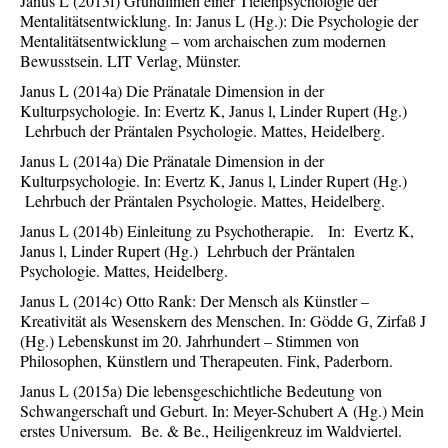
Janus L (2013f) Grundlinien einer Tiefenpsychologie der
Mentalitätsentwicklung. In: Janus L (Hg.): Die Psychologie der
Mentalitätsentwicklung – vom archaischen zum modernen
Bewusstsein. LIT Verlag, Münster.
Janus L (2014a) Die Pränatale Dimension in der
Kulturpsychologie. In: Evertz K, Janus l, Linder Rupert (Hg.)
Lehrbuch der Präntalen Psychologie. Mattes, Heidelberg.
Janus L (2014a) Die Pränatale Dimension in der
Kulturpsychologie. In: Evertz K, Janus l, Linder Rupert (Hg.)
Lehrbuch der Präntalen Psychologie. Mattes, Heidelberg.
Janus L (2014b) Einleitung zu Psychotherapie. In: Evertz K,
Janus l, Linder Rupert (Hg.) Lehrbuch der Präntalen
Psychologie. Mattes, Heidelberg.
Janus L (2014c) Otto Rank: Der Mensch als Künstler –
Kreativität als Wesenskern des Menschen. In: Gödde G, Zirfaß J
(Hg.) Lebenskunst im 20. Jahrhundert – Stimmen von
Philosophen, Künstlern und Therapeuten. Fink, Paderborn.
Janus L (2015a) Die lebensgeschichtliche Bedeutung von
Schwangerschaft und Geburt. In: Meyer-Schubert A (Hg.) Mein
erstes Universum. Be. & Be., Heiligenkreuz im Waldviertel.