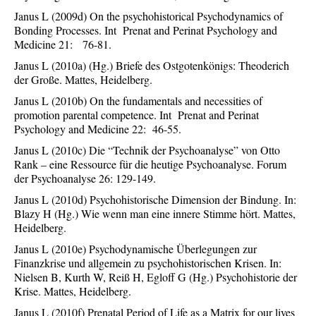
Janus L (2009d) On the psychohistorical Psychodynamics of
Bonding Processes. Int Prenat and Perinat Psychology and
Medicine 21: 76-81.
Janus L (2010a) (Hg.) Briefe des Ostgotenkönigs: Theoderich
der Große. Mattes, Heidelberg.
Janus L (2010b) On the fundamentals and necessities of
promotion parental competence. Int Prenat and Perinat
Psychology and Medicine 22: 46-55.
Janus L (2010c) Die “Technik der Psychoanalyse” von Otto
Rank – eine Ressource für die heutige Psychoanalyse. Forum
der Psychoanalyse 26: 129-149.
Janus L (2010d) Psychohistorische Dimension der Bindung. In:
Blazy H (Hg.) Wie wenn man eine innere Stimme hört. Mattes,
Heidelberg.
Janus L (2010e) Psychodynamische Überlegungen zur
Finanzkrise und allgemein zu psychohistorischen Krisen. In:
Nielsen B, Kurth W, Reiß H, Egloff G (Hg.) Psychohistorie der
Krise. Mattes, Heidelberg.
Janus L (2010f) Prenatal Period of Life as a Matrix for our lives