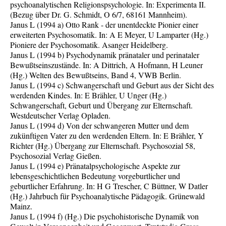
psychoanalytischen Religionspsychologie. In: Experimenta II.
(Bezug über Dr. G. Schmidt, O 6/7, 68161 Mannheim).
Janus L (1994 a) Otto Rank - der unentdeckte Pionier einer
erweiterten Psychosomatik. In: A E Meyer, U Lamparter (Hg.)
Pioniere der Psychosomatik. Asanger Heidelberg.
Janus L (1994 b) Psychodynamik pränataler und perinataler
Bewußtseinszustände. In: A Dittrich, A Hofmann, H Leuner
(Hg.) Welten des Bewußtseins, Band 4, VWB Berlin.
Janus L (1994 c) Schwangerschaft und Geburt aus der Sicht des
werdenden Kindes. In: E Brähler, U Unger (Hg.)
Schwangerschaft, Geburt und Übergang zur Elternschaft.
Westdeutscher Verlag Opladen.
Janus L (1994 d) Von der schwangeren Mutter und dem
zukünftigen Vater zu den werdenden Eltern. In: E Brähler, Y
Richter (Hg.) Übergang zur Elternschaft. Psychosozial 58,
Psychosozial Verlag Gießen.
Janus L (1994 e) Pränatalpsychologische Aspekte zur
lebensgeschichtlichen Bedeutung vorgeburtlicher und
geburtlicher Erfahrung. In: H G Trescher, C Büttner, W Datler
(Hg.) Jahrbuch für Psychoanalytische Pädagogik. Grünewald
Mainz.
Janus L (1994 f) (Hg.) Die psychohistorische Dynamik von