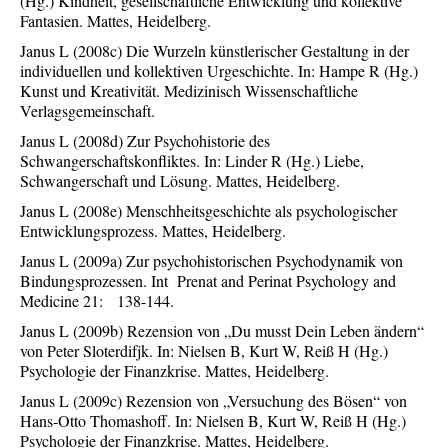
(Hg.) Kindheit, gesellschaftliche Entwicklung und kollektive
Fantasien. Mattes, Heidelberg.
Janus L (2008c) Die Wurzeln künstlerischer Gestaltung in der
individuellen und kollektiven Urgeschichte. In: Hampe R (Hg.)
Kunst und Kreativität. Medizinisch Wissenschaftliche
Verlagsgemeinschaft.
Janus L (2008d) Zur Psychohistorie des
Schwangerschaftskonfliktes. In: Linder R (Hg.) Liebe,
Schwangerschaft und Lösung. Mattes, Heidelberg.
Janus L (2008e) Menschheitsgeschichte als psychologischer
Entwicklungsprozess. Mattes, Heidelberg.
Janus L (2009a) Zur psychohistorischen Psychodynamik von
Bindungsprozessen. Int Prenat and Perinat Psychology and
Medicine 21: 138-144.
Janus L (2009b) Rezension von „Du musst Dein Leben ändern“
von Peter Sloterdifjk. In: Nielsen B, Kurt W, Reiß H (Hg.)
Psychologie der Finanzkrise. Mattes, Heidelberg.
Janus L (2009c) Rezension von „Versuchung des Bösen“ von
Hans-Otto Thomashoff. In: Nielsen B, Kurt W, Reiß H (Hg.)
Psychologie der Finanzkrise. Mattes, Heidelberg.