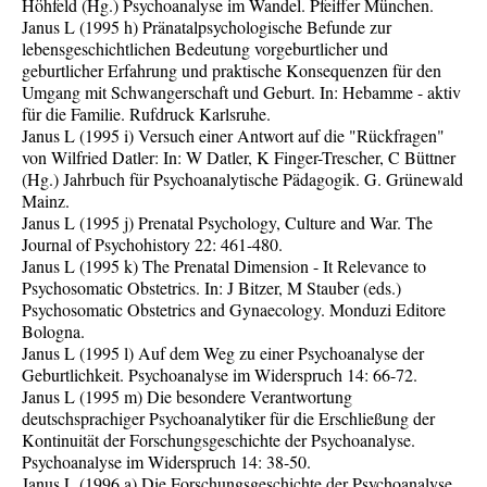
Höhfeld (Hg.) Psychoanalyse im Wandel. Pfeiffer München.
Janus L (1995 h) Pränatalpsychologische Befunde zur
lebensgeschichtlichen Bedeutung vorgeburtlicher und
geburtlicher Erfahrung und praktische Konsequenzen für den
Umgang mit Schwangerschaft und Geburt. In: Hebamme - aktiv
für die Familie. Rufdruck Karlsruhe.
Janus L (1995 i) Versuch einer Antwort auf die "Rückfragen"
von Wilfried Datler: In: W Datler, K Finger-Trescher, C Büttner
(Hg.) Jahrbuch für Psychoanalytische Pädagogik. G. Grünewald
Mainz.
Janus L (1995 j) Prenatal Psychology, Culture and War. The
Journal of Psychohistory 22: 461-480.
Janus L (1995 k) The Prenatal Dimension - It Relevance to
Psychosomatic Obstetrics. In: J Bitzer, M Stauber (eds.)
Psychosomatic Obstetrics and Gynaecology. Monduzi Editore
Bologna.
Janus L (1995 l) Auf dem Weg zu einer Psychoanalyse der
Geburtlichkeit. Psychoanalyse im Widerspruch 14: 66-72.
Janus L (1995 m) Die besondere Verantwortung
deutschsprachiger Psychoanalytiker für die Erschließung der
Kontinuität der Forschungsgeschichte der Psychoanalyse.
Psychoanalyse im Widerspruch 14: 38-50.
Janus L (1996 a) Die Forschungsgeschichte der Psychoanalyse